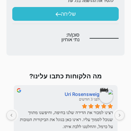
ת
יחה
ת:
וחיון
 כתבו עלינו?
Stas Fichman
Ur
לפני 3 חודשים
רצינו למכור את הדירה שלנו בחיפה, וחיפשנו מתווך 
יש מתווכים ויש את כרמל סנטר,
שנוכל לסמוך עליו. ראינו כאן בגוגל את הביקורות הטובות 
אמינות, שירותיות, זמינות, יחסי אנוש וכ
יתו.
הייתה לנו חוויה מושלמת,