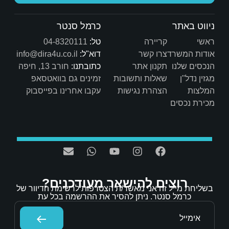
כרמל סנטר
טל:
04-8320111
דוא"ל:
info@dira4u.co.il
כתובתנו:
חורב 13, חיפה
ות
זמינים גם בוואטסאפ
ת
עקבו אחרינו בפייסבוק
אר מעודכנים?
/ת הצטרפות לרשימת הדיוור של
הסיר את ההרשמה בכל עת