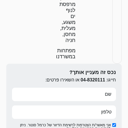
סת
ף
ע,
ית,
ן,
ה
חות
רדנו
ירו פרטים:
ת הדיוור של כרמל סנטר. ניתן