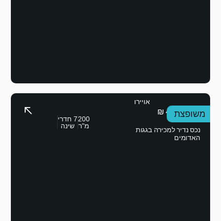
200
7 חדרי
מ"ר
שינה