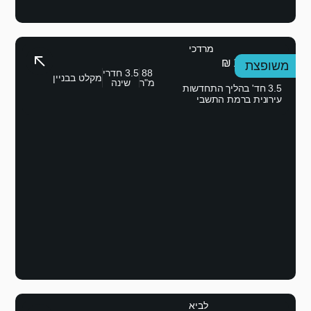
88
3.5 חדרי
מקלט בבניין
מ"ר
שינה