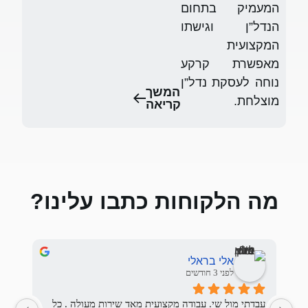
שך
אה
 כתבו עלינו?
Sasha Nemirovskiy
לפני 3 חודשים
עבדתי מול שי. עבודה מקצועית מאד שירות מעולה . כל 