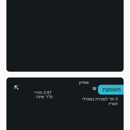
87
3 חדרי
מ"ר
שינה