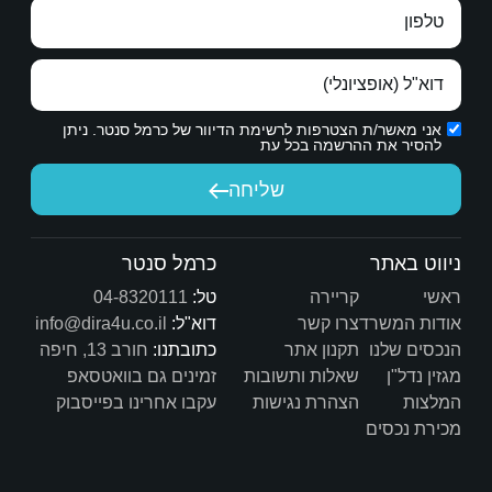
הכרת תודה אמיתית.
ת הדיוור של כרמל סנטר. ניתן
יחה
שיש לך היום.
כרמל סנטר
טל:
04-8320111
דוא"ל:
info@dira4u.co.il
כתובתנו:
חורב 13, חיפה
ות
זמינים גם בוואטסאפ
ת
עקבו אחרינו בפייסבוק