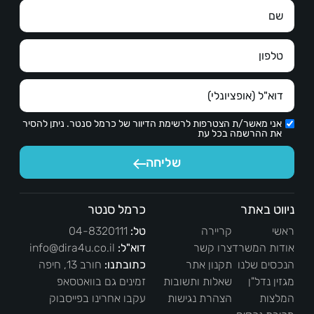
אני מאשר/ת הצטרפות לרשימת הדיוור של כרמל סנטר. ניתן להסיר
את ההרשמה בכל עת
שליחה
ניווט באתר
כרמל סנטר
ראשי
קריירה
טל:
04-8320111
אודות המשרד
צרו קשר
דוא"ל:
info@dira4u.co.il
הנכסים שלנו
תקנון אתר
כתובתנו:
חורב 13, חיפה
מגזין נדל"ן
שאלות ותשובות
זמינים גם בוואטסאפ
המלצות
הצהרת נגישות
עקבו אחרינו בפייסבוק