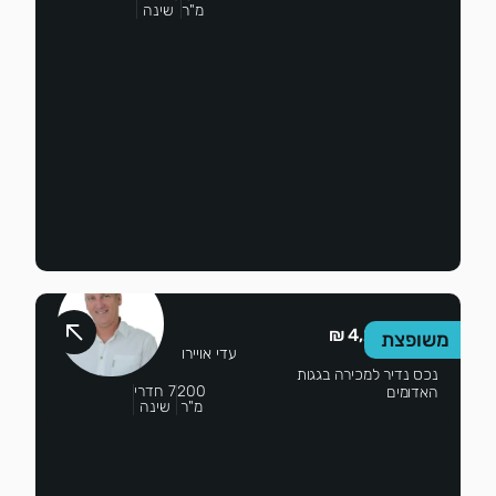
מ"ר
שינה
4,200,000 ₪
משופצת
עדי אויירו
נכס נדיר למכירה בגגות
200
7 חדרי
האדומים
מ"ר
שינה