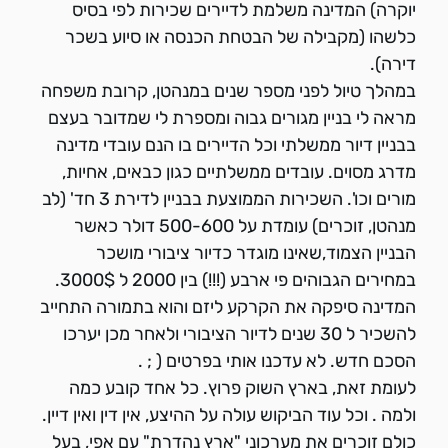
יוקרה) המדינה משלמת לדיירים שכירות לפי בסיס
כלשהו (מקבילה של הבטחת הכנסה או סיוע בשכר
דירה).
במהלך טיול לפני מספר שנים במנהטן, קרובת משפחה
מראה לי בניין מגורים גבוה ומספרת לי שמדובר בעצם
בבניין דיור ממשלתי וכל הדיירים בו הנם עובדי מדינה
מדרג מסוים. עובדים ממשלתיים כגון כבאים, אחיות,
מורים וכו'. השכירות הממוצעת בבניין לדירת 3 חד' (לב
מנהטן, זוכרים) עומדת על 500-600 דולר כאשר
הבניין הצמוד,שאינו מוגדר כדיור ציבורי מושכר
במחירים הגבוהים פי ארבע (!!!) בין 2000 ל 3000$.
המדינה סיפקה את הקרקע ליזם והוא בתמורה התחייב
להשכיר ל 30 שנים לדיור הציבורי ולאחר מכן יערכו
הסכם חדש. לא עדכנו אותי בפרטים ( ; .
לעומת זאת, בארץ השוק פרוץ. כל אחד קובע כמה
ולמה . וכל עוד הביקוש עולה על ההיצע, אין דין ואין דיין.
כולם זוכרים את מערכוני "ארץ נהדרת" עם אפי, בעל