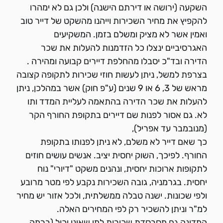
השקעה (ירושה או דירתם הישנה) ולכן גם לא ימהרו
להקפיץ את מחיר השכירות וייהנו מהשקט של דייר טוב
ואמין אשר לא מציק ומשלם בזמן. המשקיעים
האגרסיביים ינצלו כל הזדמנות להעלות את שכר
הדירה ובד"כ יסבלו מהחלפת דיירים קבועה ומהירה .
בצרפת למשל, ניתן לעשות חוזי שכירות לתקופה קצובה
מראש של 3, 6 או 9 שנים (ע"פ חוק) אשר במהלכן, ניתן
להעלות את שכר הדירה בהתאמה לעליית המדד ותו
לא. גם אסור לפנות שם דיירים בתקופת החורף הקר
(מנובמבר עד אפריל),
כך שאם דייר לא משלם, לא ניתן לפנותו בתקופת
החורף. לפיכך, השוק יחסית יציב. אנשים עושים חוזים
לתקופות ארוכות יחסית, ונהנים משקט "דיורי" נוח
יחסית. בגרמניה, גובה השכירות נקבע לפי מטר מרובע
ולפי שכונות. ישנה טבלה ממשלתית, ולכל אזור יש מחיר
למ"ר וניתן להשכיר רק לפי המחירים האלה.
המדינה גם מסבסדת שכירות למי שאינו יכול (ברמה