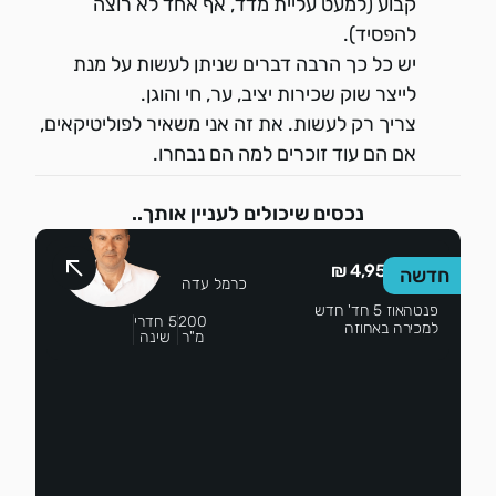
קבוע (למעט עליית מדד, אף אחד לא רוצה
להפסיד).
יש כל כך הרבה דברים שניתן לעשות על מנת
לייצר שוק שכירות יציב, ער, חי והוגן.
צריך רק לעשות. את זה אני משאיר לפוליטיקאים,
אם הם עוד זוכרים למה הם נבחרו.
נכסים שיכולים לעניין אותך..
4,950,000 ₪
חדשה
כרמל עדה
פנטהאוז 5 חד' חדש
200
5 חדרי
למכירה באחוזה
מ"ר
שינה