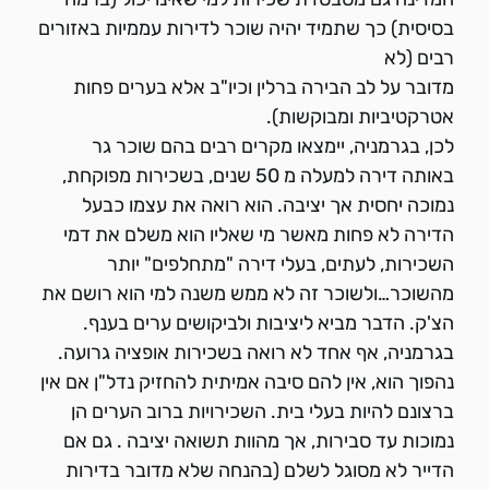
בסיסית) כך שתמיד יהיה שוכר לדירות עממיות באזורים
רבים (לא
מדובר על לב הבירה ברלין וכיו"ב אלא בערים פחות
אטרקטיביות ומבוקשות).
לכן, בגרמניה, יימצאו מקרים רבים בהם שוכר גר
באותה דירה למעלה מ 50 שנים, בשכירות מפוקחת,
נמוכה יחסית אך יציבה. הוא רואה את עצמו כבעל
הדירה לא פחות מאשר מי שאליו הוא משלם את דמי
השכירות, לעתים, בעלי דירה "מתחלפים" יותר
מהשוכר…ולשוכר זה לא ממש משנה למי הוא רושם את
הצ'ק. הדבר מביא ליציבות ולביקושים ערים בענף.
בגרמניה, אף אחד לא רואה בשכירות אופציה גרועה.
נהפוך הוא, אין להם סיבה אמיתית להחזיק נדל"ן אם אין
ברצונם להיות בעלי בית. השכירויות ברוב הערים הן
נמוכות עד סבירות, אך מהוות תשואה יציבה . גם אם
הדייר לא מסוגל לשלם (בהנחה שלא מדובר בדירות