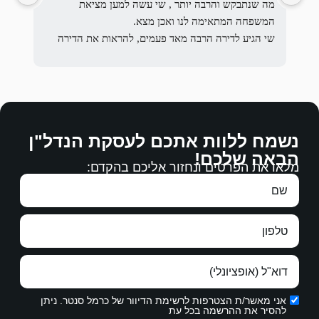
מה שנתבקש והרבה יותר , שי עשה למען מציאת 
המשפחה המתאימה לנו ואכן מצא.
שי הגיע לדירה הרבה מאד פעמים, להראות את הדירה 
להעביר את בקשתם להתאים את השוכרים לבקשת 
המשכיר והסביר לשוכרים הפוטנציאלים מהם בקשות 
משני 
המשכיר מהשוכרים ולרבות הדרישות המשפטיות וכן 
לההסכים עליהם.
דאג שאנחנו המשכירים נסתכל בראש פתוח על דרישות 
הדדי
נשמח ללוות אתכם לעסקת הנדל"ן
השוכרים והכל בנועם הליכות , בהקשבה, במקצועיות 
הבאה שלכם!
רבה.
בברכ
מלאו את הפרטים ונחזור אליכם בהקדם:
עבודה מצויינת, מגיעים לכם כל הברכות.
משפח
תודה ממני ומנעמי על עבודתכם.
אני מאשר/ת הצטרפות לרשימת הדיוור של כרמל סנטר. ניתן
להסיר את ההרשמה בכל עת