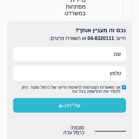
ת
ות
דנו
ירו פרטים:
ת הדיוור של כרמל סנטר. ניתן
ת
יחה
ת:
 עדה