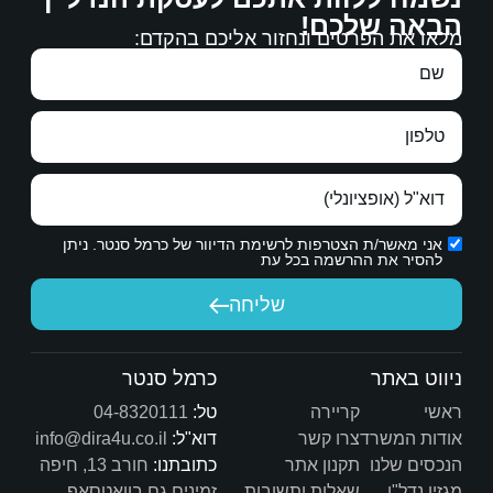
 אליכם בהקדם:
באמת רוצה בטובתנו.
הכרת תודה אמיתית.
ת הדיוור של כרמל סנטר. ניתן
יחה
שיש לך היום.
כרמל סנטר
טל:
04-8320111
דוא"ל:
info@dira4u.co.il
כתובתנו:
חורב 13, חיפה
ות
זמינים גם בוואטסאפ