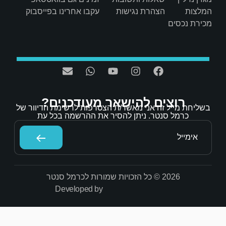
ת
עקבו אחרינו בפייסבוק
אר מעודכנים?
/ת הצטרפות לרשימת הדיוור של
הסיר את ההרשמה בכל עת
Developed by