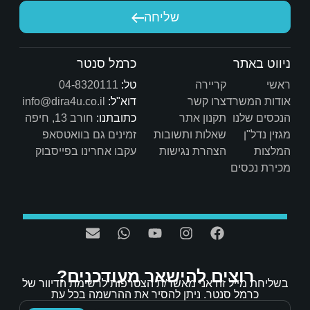
על הדרך, על המקצועיות, על הסבלנות ועל הלב הטוב. 
יחה
מאחלים לך שתמשיך עם אותו דרייב, חיוך ומקצוענות כמו 
כרמל סנטר
טל:
04-8320111
דוא"ל:
info@dira4u.co.il
כתובתנו:
חורב 13, חיפה
ות
זמינים גם בוואטסאפ
ת
עקבו אחרינו בפייסבוק
אר מעודכנים?
/ת הצטרפות לרשימת הדיוור של
הסיר את ההרשמה בכל עת