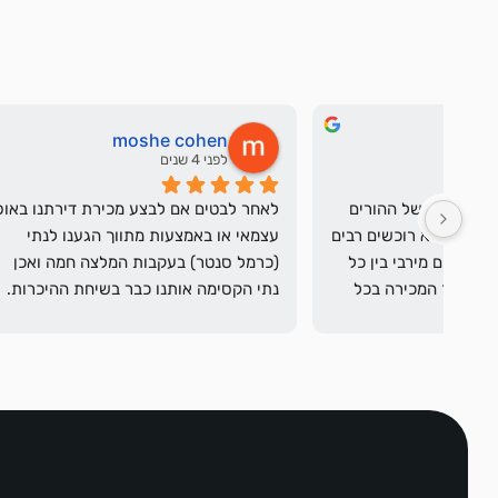
Te
moshe cohen
לפני 4 שנים
לפני
כרמל טיפל במכירה של הבית של ההורים 
לאחר לבטים אם לבצע מכירת דירתנו באופן 
שלי ברגישות ומקצועיות. הביא רוכשים רבים 
עצמאי או באמצעות מתווך הגענו לנתי 
לראות את הדירה, עם תיאום מירבי בין כל 
(כרמל סנטר) בעקבות המלצה חמה ואכן 
הגורמים ועדכון בכל תהליך המכירה בכל 
נתי הקסימה אותנו כבר בשיחת ההיכרות. 
הלבטים נעלמו אחרי שהתרשמנו מגישתה 
המקצועית ומאמינותה, יעילותה מסירותה 
ואדיבותה. עבודתה של נתי לוותה בעדכון 
על מתווכי
וליווי צמוד ונכונותה לעמוד לרשותנו גם 
מעבר לשעות עבודתה ראויה להערכה 
ולהוקרה.בגישתם החיובית השרו נתי וכרמל 
אוירה נעימה בין הצדדים.לכל 