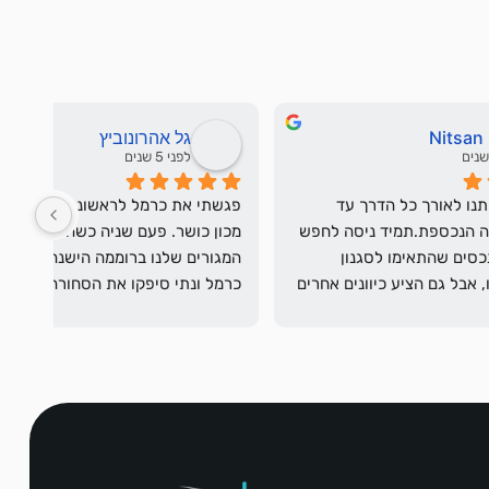
גל אהרונוביץ
לפני 5 שנים
כרמל ליווה אותנו לאורך כל הדרך עד 
פגשתי את כרמל לראשונה כששכרנו ממנו 
לרכישת הדירה הנכספת.תמיד ניסה לחפש 
מכון כושר. פעם שניה כשהוא מכר את דירת 
ולהראות לנו נכסים שהתאימו לסגנון 
המגורים שלנו ברוממה הישנה (פלמח 4).  
ולרצונות שלנו, אבל גם הציע כיוונים אחרים 
כרמל ונתי סיפקו את הסחורה. הוא מכר לנו 
ויצירתיים.עזר לנו ללמוד ולהבין את השוק 
את הדירה במחיר הנכון. כרמל ונתי צילמו 
עד שמצאנו את מה שחיפשנו עם המון 
ושיווקו את הבית , הם עשו סיור מתווכים.  
סבלנות, מקצועיות ויושרה מקצועיתתמיד 
שיתפו פעולה ובאופן כללי עשו ככל שניתן 
היה זמין לכל התייעצות או שאלה קטנה 
כדי למכור את הבית.  חשפו אותו להון 
לקוחות פוטנציאלים.  והם ידעו להתגבר על 
כל התקלות שהמצב הזה הוציא ממני . והכל 
בסבלנות ובאכפתיות.  היו רגעים שלולא 