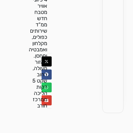
אוויר
מטבח
חדש
ממ"ד
שירותים
כפולים,
מקלחון
ואמבטיה
ומחסן.
באזור
מעולה,
רחוב
שקט 5
דקות
הליכה
ממרכז
חורב