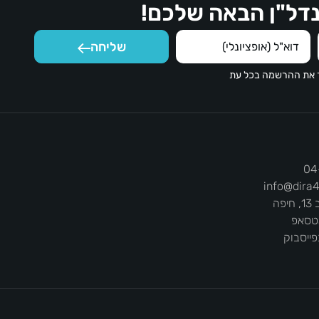
דל"ן הבאה שלכם!
שליחה
ר את ההרשמה בכל עת
04
info@dira4
יפה
אטסאפ
פייסבוק