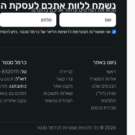
הקונים/מוכרים - אנו ממליצים על נתי 
נשמח ללוות אתכם לעסקת הנ
בחום!!!בתודה אסתי ומשה כהן
מלאו את הפרטים ונחזור אליכם בהקדם:
אני מאשר/ת הצטרפות לרשימת הדיוור של כרמל סנטר. ניתן להסי
ניווט באתר
כרמל סנטר
ראשי
קריירה
טל:
-8320111
אודות המשרד
צרו קשר
דוא"ל:
u.co.il
הנכסים שלנו
תקנון אתר
כתובתנו:
חורב 13, ח
מגזין נדל"ן
שאלות ותשובות
זמינים גם בוו
המלצות
הצהרת נגישות
עקבו אחרינו ב
מכירת נכסים
2026 © כל הזכויות שמורות לכרמל סנטר