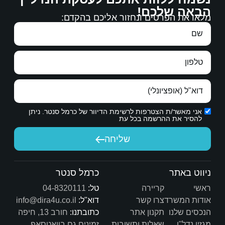
 אליכם בהקדם:
באמת רוצה בטובתנו.
הכרת תודה אמיתית.
ת הדיוור של כרמל סנטר. ניתן
יחה
שיש לך היום.
כרמל סנטר
טל:
04-8320111
דוא"ל:
info@dira4u.co.il
כתובתנו:
חורב 13, חיפה
ות
זמינים גם בוואטסאפ