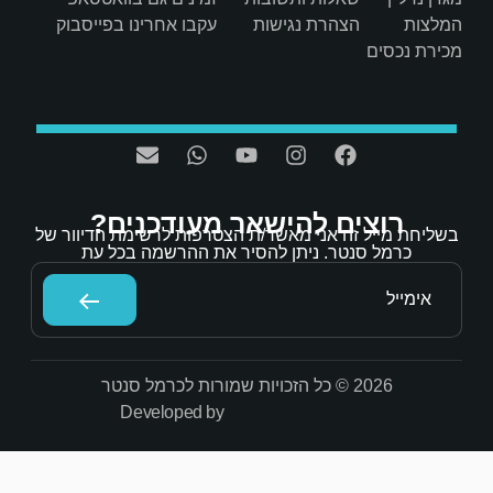
ת
עקבו אחרינו בפייסבוק
אר מעודכנים?
/ת הצטרפות לרשימת הדיוור של
הסיר את ההרשמה בכל עת
Developed by