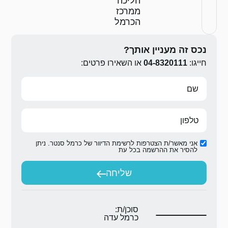
ה
ז
ל
ירו פרטים:
ת הדיוור של כרמל סנטר. ניתן
ת
יחה
ת:
 עדה