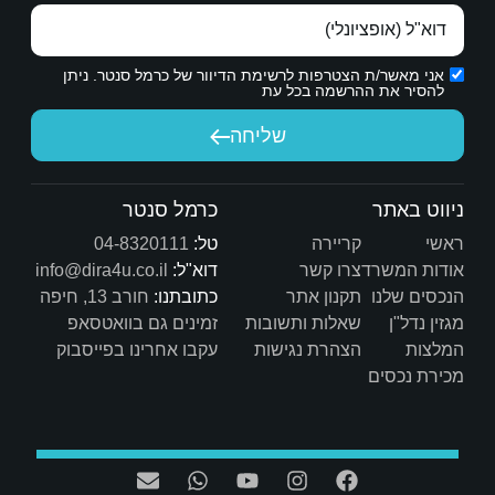
הכרת תודה אמיתית.
ת הדיוור של כרמל סנטר. ניתן
יחה
שיש לך היום.
כרמל סנטר
טל:
04-8320111
דוא"ל:
info@dira4u.co.il
כתובתנו:
חורב 13, חיפה
ות
זמינים גם בוואטסאפ
ת
עקבו אחרינו בפייסבוק