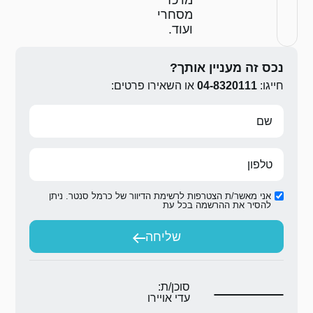
י
ירו פרטים:
ת הדיוור של כרמל סנטר. ניתן
ת
יחה
ת:
יירו