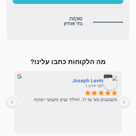
ת:
וחיון
 כתבו עלינו?
אלי בראלי
לפני 3 חודשים
יך נעים מקצועי ושקוף.
המשפחה המתאימה לנו ואכן מצא.