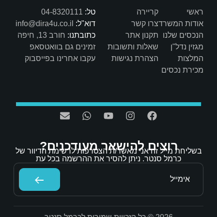
טל:
04-8320111
דוא"ל:
info@dira4u.co.il
כתובתנו:
חורב 13, חיפה
ות
זמינים גם בוואטסאפ
ת
עקבו אחרינו בפייסבוק
אר מעודכנים?
/ת הצטרפות לרשימת הדיוור של
הסיר את ההרשמה בכל עת