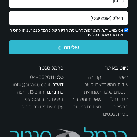
אני מאשר/ת הצטרפות לרשימת הדיוור של כרמל סנטר. ניתן להסיר
את ההרשמה בכל עת
שליחה
ניווט באתר
כרמל סנטר
ראשי
קריירה
טל:
04-8320111
אודות המשרד
צרו קשר
דוא"ל:
info@dira4u.co.il
הנכסים שלנו
תקנון אתר
כתובתנו:
חורב 13, חיפה
מגזין נדל"ן
שאלות ותשובות
זמינים גם בוואטסאפ
המלצות
הצהרת נגישות
עקבו אחרינו בפייסבוק
מכירת נכסים