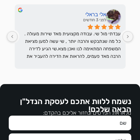
אלי בראלי
לפני 3 חודשים
עבדתי מול שי. עבודה מקצועית מאד שירות מעולה . 
כל מה שנתבקש והרבה יותר , שי עשה למען מציאת 
המשפחה המתאימה לנו ואכן מצא.שי הגיע לדירה 
הרבה מאד פעמים, להראות את הדירה להעביר את 
בקשתם להתאים את השוכרים לבקשת המשכיר 
והסביר לשוכרים הפוטנציאלים מהם בקשות המשכיר 
מהשוכרים ולרבות הדרישות המשפטיות וכן לההסכים 
עליהם.דאג שאנחנו המשכירים נסתכל בראש פתוח 
על דרישות השוכרים והכל בנועם הליכות , בהקשבה, 
הדדי
נשמח ללוות אתכם לעסקת הנדל"ן
במקצועיות רבה.עבודה מצויינת, מגיעים לכם כל 
הבאה שלכם!
הברכות.תודה ממני ומנעמי על עבודתכם.
מלאו את הפרטים ונחזור אליכם בהקדם: