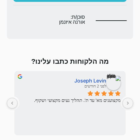
ת:
 איזנמן
 כתבו עלינו?
אלי בראלי
לפני 3 חודשים
יך נעים מקצועי ושקוף.
המשפחה המתאימה לנו ואכן מצא.