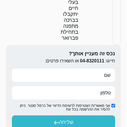
לו
ה
ה
לת
אר
ירו פרטים:
ת הדיוור של כרמל סנטר. ניתן
ת
יחה