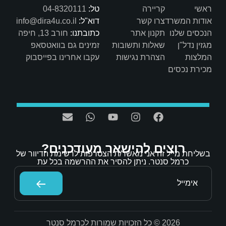
טל:
04-8320111
דוא"ל:
info@dira4u.co.il
כתובתנו:
חורב 13, חיפה
ות
זמינים גם בוואטסאפ
ת
עקבו אחרינו בפייסבוק
אר מעודכנים?
/ת הצטרפות לרשימת הדיוור של
הסיר את ההרשמה בכל עת