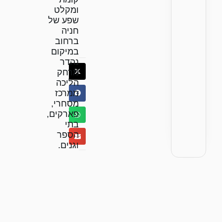
ומקלט
שפע של
חניה
ברחוב
במיקום
נהדר
מרחק
הליכה
ממרכז
מסחרי,
פארקים,
בתי
הספר
וגנים.