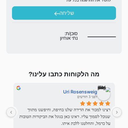
ת
יחה
ת:
וחיון
 כתבו עלינו?
Stas Fichman
Ur
לפני 3 חודשים
רצינו למכור את הדירה שלנו בחיפה, וחיפשנו מתווך 
יש מתווכים ויש את כרמל סנטר,
שנוכל לסמוך עליו. ראינו כאן בגוגל את הביקורות הטובות 
אמינות, שירותיות, זמינות, יחסי אנוש וכ
יתו.
הייתה לנו חוויה מושלמת,