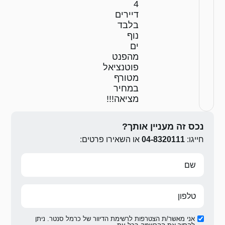
ם
ט
ציאל
ף
ר
!!!
ירו פרטים:
ת הדיוור של כרמל סנטר. ניתן