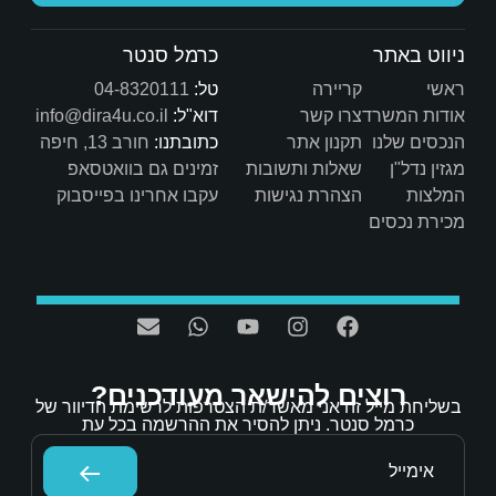
כרמל סנטר
טל:
04-8320111
דוא"ל:
info@dira4u.co.il
כתובתנו:
חורב 13, חיפה
ות
זמינים גם בוואטסאפ
ת
עקבו אחרינו בפייסבוק
אר מעודכנים?
/ת הצטרפות לרשימת הדיוור של
הסיר את ההרשמה בכל עת