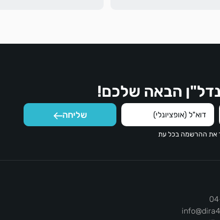
שלב בדרך.
דל"ן הבאה שלכם!
שליחה
ר את ההרשמה בכל עת
04
info@dira4