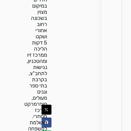
במיקום
מצוין
בשכונה
רחוב
אחורי
ושקט
5 דקות
הליכה
ממרכז זיו
ומהטכניון,
נגישות
לתחב"צ,
בקרבת
בתי ספר
וגנים
מעולים,
סופרמרקט
ומרכז
מסחרי.
מושלמת
למשפחה