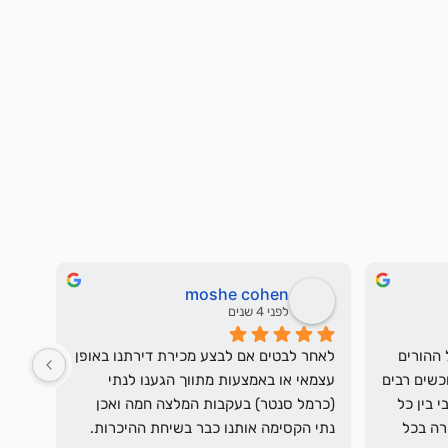
moshe cohen
לפני 4 שנים
כרמל טיפל במכירה של הבית של ההורים 
לאחר לבטים אם לבצע מכירת דירתנו באופן 
שלי ברגישות ומקצועיות. הביא רוכשים רבים 
עצמאי או באמצעות מתווך הגענו לנתי 
לראות את הדירה, עם תיאום מירבי בין כל 
(כרמל סנטר) בעקבות המלצה חמה ואכן 
הגורמים ועדכון בכל תהליך המכירה בכל 
נתי הקסימה אותנו כבר בשיחת ההיכרות. 