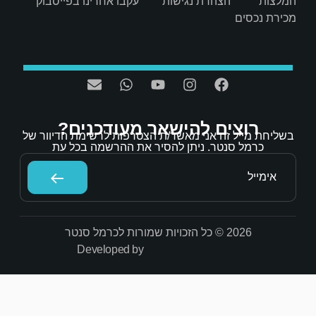
ת
עקבו אחרינו בפייסבוק
אר מעודכנים?
/ת הצטרפות לרשימת הדיוור של
הסיר את ההרשמה בכל עת
Developed by