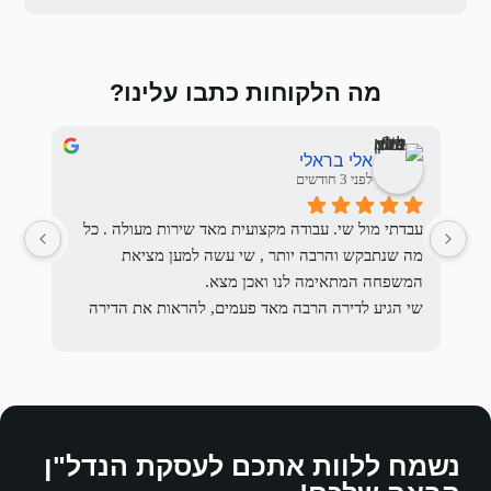
 כתבו עלינו?
Sasha Nemirovskiy
לפני 3 חודשים
עבדתי מול שי. עבודה מקצועית מאד שירות מעולה . כל 
מה שנתבקש והרבה יותר , שי עשה למען מציאת 
כן מצא.
שי הגיע לדירה הרבה מאד פעמים, להראות את הדירה 
להעביר את בקשתם להתאים את השוכרים לבקשת 
המשכיר והסביר לשוכרים הפוטנציאלים מהם בקשות 
משני הצדדים, והיו זמינים תמיד.
המשכיר מהשוכרים ולרבות הדרישות המשפטיות וכן 
דאג שאנחנו המשכירים נסתכל בראש פתוח על דרישות 
הדדית ופרודוקטיבי💙
ם לעסקת הנדל"ן
השוכרים והכל בנועם הליכות , בהקשבה, במקצועיות 