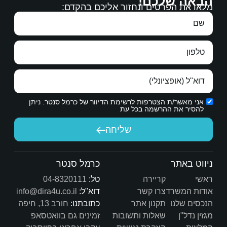
בברכה,
 אליכם בהקדם:
ם כל הברכות.
משפחת נמירובסקי
דתכם.
ת הדיוור של כרמל סנטר. ניתן
יחה
כרמל סנטר
טל:
04-8320111
דוא"ל:
info@dira4u.co.il
כתובתנו:
חורב 13, חיפה
ות
זמינים גם בוואטסאפ