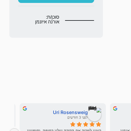
סוכן/ת:
אורנה איזנמן
Uri Rosensweig
לפני 3 חודשים
בשם משפחת העולים החדשים שלנו אנחנו 
רצינו למכור את הדירה שלנו בחיפה, וחיפשנו 
יש מתו