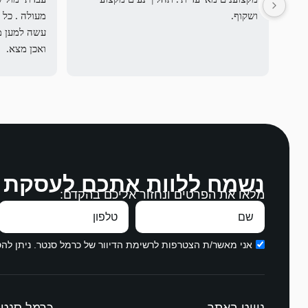
ושקוף.
ואכן מצא.
לההסכים על
נשמח ללוות אתכם לעסקת 
מלאו את הפרטים ונחזור אליכם בהקדם:
בהקשבה, במ
עבודה מצויי
תודה ממני ו
אני מאשר/ת הצטרפות לרשימת הדיוור של כרמל סנטר. ניתן ל
ניווט באתר
כרמל סנטר