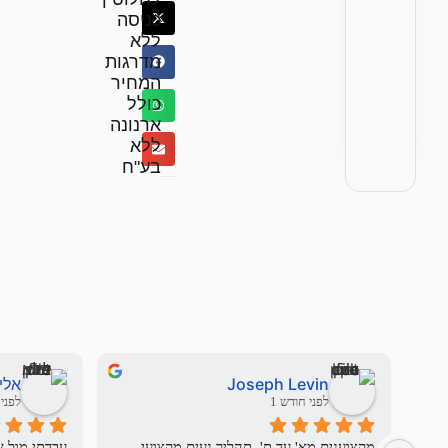
כניסה
ללא
מדרגות
המחיר
כולל
ארנונה
ללא
בע"ח
Joseph Levin
אלי
לפני חודש 1
לפני 3 חודשי
מקצוענים מא' עד ת'. תהליך נעים מקצועי 