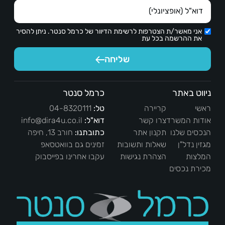
אני מאשר/ת הצטרפות לרשימת הדיוור של כרמל סנטר. ניתן להסיר
את ההרשמה בכל עת
שליחה
ניווט באתר
כרמל סנטר
ראשי
קריירה
טל:
04-8320111
אודות המשרד
צרו קשר
דוא"ל:
info@dira4u.co.il
הנכסים שלנו
תקנון אתר
כתובתנו:
חורב 13, חיפה
מגזין נדל"ן
שאלות ותשובות
זמינים גם בוואטסאפ
המלצות
הצהרת נגישות
עקבו אחרינו בפייסבוק
מכירת נכסים