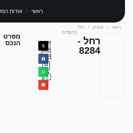
ראשי
אודות המ
ראשי
/
נכסים
/
רחל
כרמליה
מפרט
רחל -
הנכס
8284