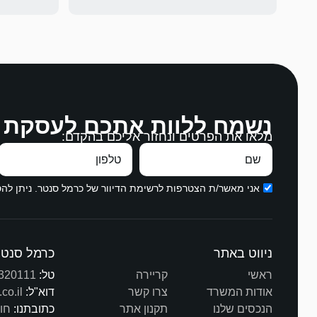
לההסכים על
נשמח ללוות אתכם לעסקת 
מלאו את הפרטים ונחזור אליכם בהקדם:
בהקשבה, במ
עבודה מצויי
תודה ממני ו
אני מאשר/ת הצטרפות לרשימת הדיוור של כרמל סנטר. ניתן ל
ניווט באתר
כרמל סנטר
ראשי
קריירה
טל:
320111
אודות המשרד
צרו קשר
דוא"ל:
co.il
הנכסים שלנו
תקנון אתר
כתובתנו:
חורב 3