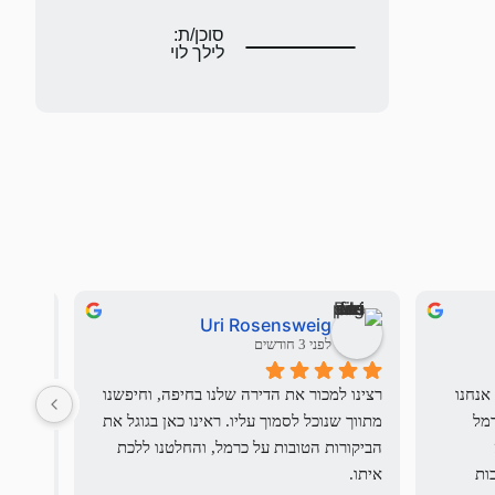
סוכן/ת:
לילך לוי
Uri Rosensweig
לפני 3 חודשים
בשם משפחת העולים החדשים שלנו אנחנו 
רצינו למכור את הדירה שלנו בחיפה, וחיפשנו 
יש מתו
רוצים להודות לdream team - שי וכרמל 
מתווך שנוכל לסמוך עליו. ראינו כאן בגוגל את 
מכרמל סנטר שליוו את עסקת הדירה 
הביקורות הטובות על כרמל, והחלטנו ללכת 
מקצוענ
הראשונה שלנו בישראל, תוך התחשבות 
איתו.
הייתה 