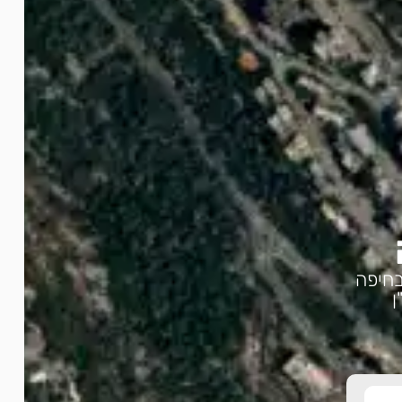
 בחיפה
ן