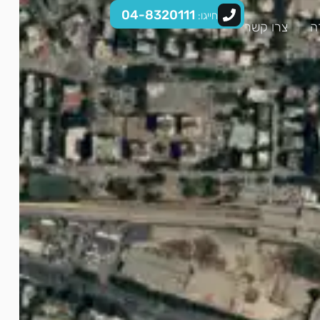
04-8320111
חייגו:
ה
צרו קשר