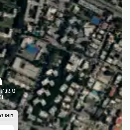
מ
ומ
בואו נ