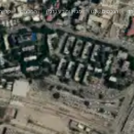
רד
הנכסים שלנו
מגזין ומידע נדל"ן
המלצות
קרייר