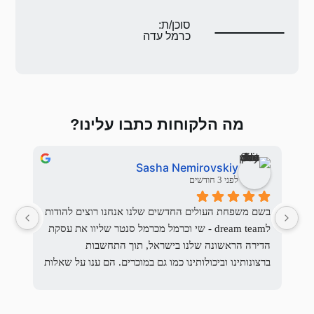
ת:
 עדה
 כתבו עלינו?
Uri Rosensweig
Sasha
לפני 3 חודשים
בשם משפחת העולים החדשים שלנו אנחנו רוצים להודות 
לdream team - שי וכרמל מכרמל סנטר שליוו את עסקת 
הדירה הראשונה שלנו בישראל, תוך התחשבות 
על כרמל, והחלטנו ללכת איתו.
ברצונותינו וביכולותינו כמו גם במוכרים. הם ענו על שאלות 
רבות, עזרו לארגן את המסמכים, עבדו עם עורכי הדין 
לא הצטערנו לרגע.
 תמיד.
אנחנו ממליצים בחום על האנשים האמינים האלו אשר 