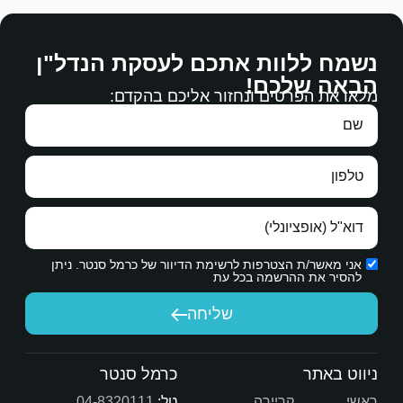
מכירים היטב את חיפה ומסוגלים לבנות דיאלוג מועיל 
ם לעסקת הנדל"ן
דבר גם למצוא קונה מתאים לדירה.
 אליכם בהקדם:
באמת רוצה בטובתנו.
הכרת תודה אמיתית.
ת הדיוור של כרמל סנטר. ניתן
יחה
שיש לך היום.
כרמל סנטר
טל:
04-8320111