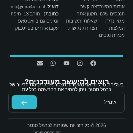
דוא"ל:
info@dira4u.co.il
כתובתנו:
חורב 13, חיפה
ות
זמינים גם בוואטסאפ
ת
עקבו אחרינו בפייסבוק
אר מעודכנים?
/ת הצטרפות לרשימת הדיוור של
הסיר את ההרשמה בכל עת
Developed by