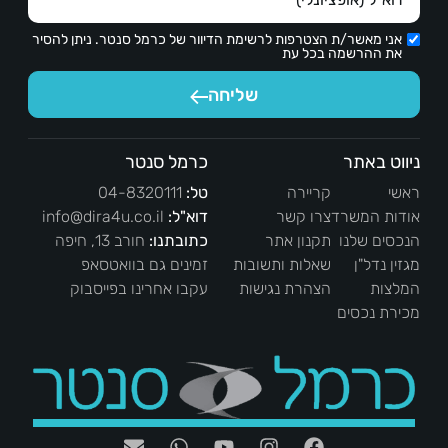
אני מאשר/ת הצטרפות לרשימת הדיוור של כרמל סנטר. ניתן להסיר
את ההרשמה בכל עת
שליחה
ניווט באתר
כרמל סנטר
ראשי
קריירה
טל:
04-8320111
אודות המשרד
צרו קשר
דוא"ל:
info@dira4u.co.il
הנכסים שלנו
תקנון אתר
כתובתנו:
חורב 13, חיפה
מגזין נדל"ן
שאלות ותשובות
זמינים גם בוואטסאפ
המלצות
הצהרת נגישות
עקבו אחרינו בפייסבוק
מכירת נכסים