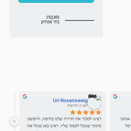
סוכן/ת:
נתי אוחיון
Uri Rosensweig
לפני 3 חודשים
בשם משפחת העולים החדשים שלנו אנחנו 
רצינו למכור את הדירה שלנו בחיפה, וחיפשנו 
יש מתו
רוצים להודות לdream team - שי וכרמל 
מתווך שנוכל לסמוך עליו. ראינו כאן בגוגל את 