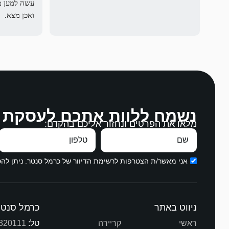
ואכן מצא.
לההסכים על
נשמח ללוות אתכם לעסקת 
מלאו את הפרטים ונחזור אליכם בהקדם:
בהקשבה, במ
עבודה מצויי
תודה ממני ו
אני מאשר/ת הצטרפות לרשימת הדיוור של כרמל סנטר. ניתן ל
ניווט באתר
כרמל סנטר
ראשי
קריירה
טל:
320111