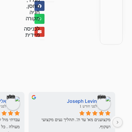
מחסן,
חניה
מקורה
לכניסה
מיידית
Joseph Levin
אלי
לפני חודש 1
לפני 3 חודשי
מקצוענים מא' עד ת'. תהליך נעים מקצועי 
ושקוף.