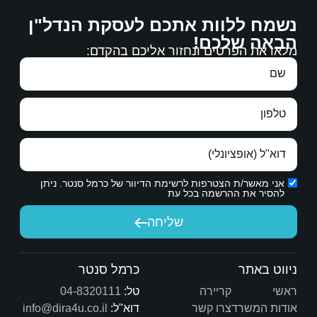
ם לעסקת הנדל"ן
דבר גם למצוא קונה מתאים לדירה.
 אליכם בהקדם:
באמת רוצה בטובתנו.
הכרת תודה אמיתית.
ת הדיוור של כרמל סנטר. ניתן
יחה
שיש לך היום.
כרמל סנטר
טל:
04-8320111
דוא"ל:
info@dira4u.co.il