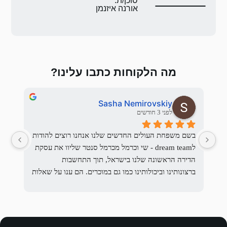
ת:
 איזנמן
 כתבו עלינו?
Uri Rosensweig
Sasha
לפני 3 חודשים
בשם משפחת העולים החדשים שלנו אנחנו רוצים להודות 
לdream team - שי וכרמל מכרמל סנטר שליוו את עסקת 
הדירה הראשונה שלנו בישראל, תוך התחשבות 
על כרמל, והחלטנו ללכת איתו.
ברצונותינו וביכולותינו כמו גם במוכרים. הם ענו על שאלות 
רבות, עזרו לארגן את המסמכים, עבדו עם עורכי הדין 
לא הצטערנו לרגע.
 תמיד.
אנחנו ממליצים בחום על האנשים האמינים האלו אשר 
מכירים היטב את חיפה ומסוגלים לבנות דיאלוג מועיל 