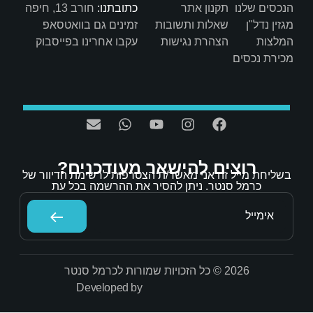
כתובתנו:
חורב 13, חיפה
ות
זמינים גם בוואטסאפ
ת
עקבו אחרינו בפייסבוק
אר מעודכנים?
/ת הצטרפות לרשימת הדיוור של
הסיר את ההרשמה בכל עת
Developed by