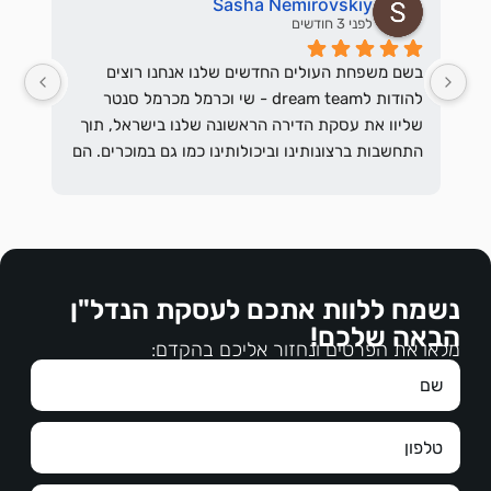
Sasha Nemirovskiy
לפני 3 חודשים
בשם משפחת העולים החדשים שלנו אנחנו רוצים 
להודות לdream team - שי וכרמל מכרמל סנטר 
שליוו את עסקת הדירה הראשונה שלנו בישראל, תוך 
התחשבות ברצונותינו וביכולותינו כמו גם במוכרים. הם 
ענו על שאלות רבות, עזרו לארגן את המסמכים, עבדו 
ר לשוכרים הפוטנציאלים מהם בקשות המשכיר 
עם עורכי הדין משני הצדדים, והיו זמינים תמיד.אנחנו 
מהשוכרים ולרבות הדרישות המשפטיות וכן לההסכים 
ממליצים בחום על האנשים האמינים האלו אשר 
מכירים היטב את חיפה ומסוגלים לבנות דיאלוג מועיל 
על דרישות השוכרים והכל בנועם הליכות , בהקשבה, 
הדדית ופרודוקטיבי
בברכה,משפחת נמירובסקי
נשמח ללוות אתכם לעסקת הנדל"ן
הבאה שלכם!
מלאו את הפרטים ונחזור אליכם בהקדם:
חיוך