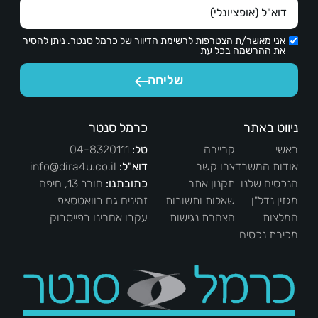
אני מאשר/ת הצטרפות לרשימת הדיוור של כרמל סנטר. ניתן להסיר
את ההרשמה בכל עת
שליחה
ניווט באתר
כרמל סנטר
ראשי
קריירה
טל:
04-8320111
אודות המשרד
צרו קשר
דוא"ל:
info@dira4u.co.il
הנכסים שלנו
תקנון אתר
כתובתנו:
חורב 13, חיפה
מגזין נדל"ן
שאלות ותשובות
זמינים גם בוואטסאפ
המלצות
הצהרת נגישות
עקבו אחרינו בפייסבוק
מכירת נכסים