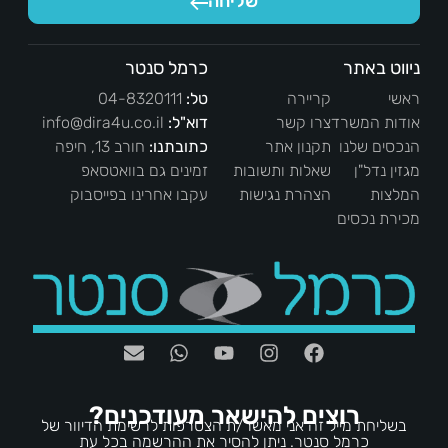
שליחה
ניווט באתר
כרמל סנטר
ראשי
קריירה
טל:
04-8320111
אודות המשרד
צרו קשר
דוא"ל:
info@dira4u.co.il
הנכסים שלנו
תקנון אתר
כתובתנו:
חורב 13, חיפה
מגזין נדל"ן
שאלות ותשובות
זמינים גם בוואטסאפ
המלצות
הצהרת נגישות
עקבו אחרינו בפייסבוק
מכירת נכסים
רוצים להישאר מעודכנים?
בשליחת מייל זה אני מאשר/ת הצטרפות לרשימת הדיוור של
כרמל סנטר. ניתן להסיר את ההרשמה בכל עת