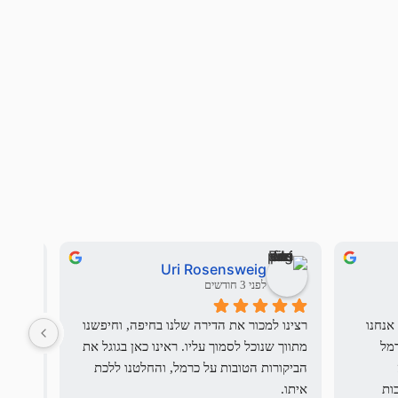
Uri Rosensweig
לפני 3 חודשים
בשם משפחת העולים החדשים שלנו אנחנו 
רצינו למכור את הדירה שלנו בחיפה, וחיפשנו 
יש מתו
רוצים להודות לdream team - שי וכרמל 
מתווך שנוכל לסמוך עליו. ראינו כאן בגוגל את 
מכרמל סנטר שליוו את עסקת הדירה 
הביקורות הטובות על כרמל, והחלטנו ללכת 
מקצוענ
הראשונה שלנו בישראל, תוך התחשבות 
איתו.
הייתה 