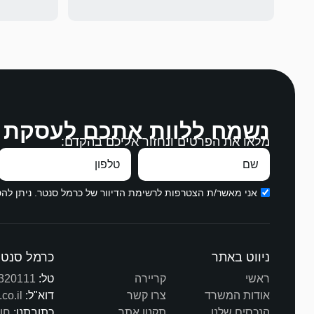
לההסכים על
נשמח ללוות אתכם לעסקת 
מלאו את הפרטים ונחזור אליכם בהקדם:
בהקשבה, במ
עבודה מצויי
תודה ממני ו
אני מאשר/ת הצטרפות לרשימת הדיוור של כרמל סנטר. ניתן ל
ניווט באתר
כרמל סנטר
ראשי
קריירה
טל:
320111
אודות המשרד
צרו קשר
דוא"ל:
co.il
הנכסים שלנו
תקנון אתר
כתובתנו:
חורב 3