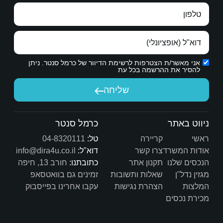
הכרת תודה אמיתית.
ת הדיוור של כרמל סנטר. ניתן
יחה
שיש לך היום.
כרמל סנטר
טל:
04-8320111
דוא"ל:
info@dira4u.co.il
כתובתנו:
חורב 13, חיפה
ות
זמינים גם בוואטסאפ
ת
עקבו אחרינו בפייסבוק