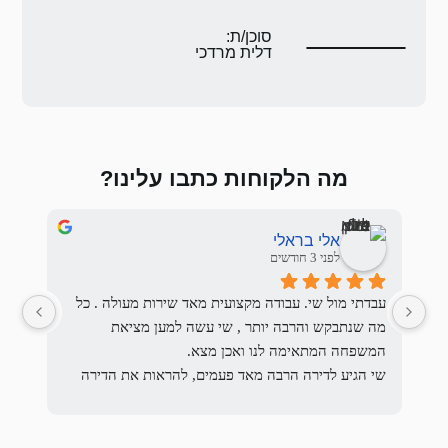
ת:
 מרדכי
 כתבו עלינו?
Sasha Nemirovskiy
לפני 3 חודשים
עבדתי מול שי. עבודה מקצועית מאד שירות מעולה . כל 
מה שנתבקש והרבה יותר , שי עשה למען מציאת 
כן מצא.
שי הגיע לדירה הרבה מאד פעמים, להראות את הדירה 
להעביר את בקשתם להתאים את השוכרים לבקשת 
המשכיר והסביר לשוכרים הפוטנציאלים מהם בקשות 
משני הצדדים, והיו זמינים תמיד.
המשכיר מהשוכרים ולרבות הדרישות המשפטיות וכן 