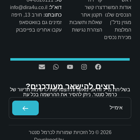
דוא"ל:
info@dira4u.co.il
כתובתנו:
חורב 13, חיפה
ות
זמינים גם בוואטסאפ
ת
עקבו אחרינו בפייסבוק
אר מעודכנים?
/ת הצטרפות לרשימת הדיוור של
הסיר את ההרשמה בכל עת
Developed by