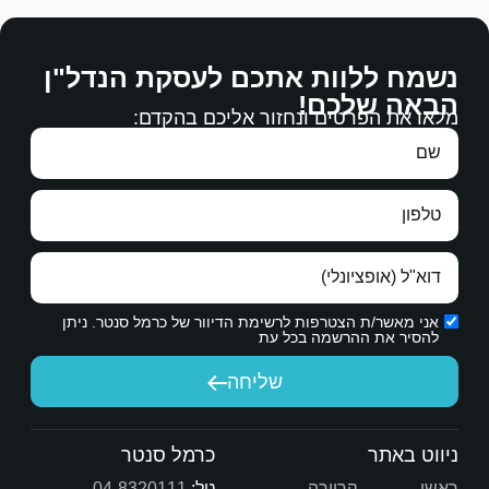
דאג שאנחנו המשכירים נסתכל בראש פתוח על דרישות 
הדדית ופרודוקטיבי💙
ם לעסקת הנדל"ן
השוכרים והכל בנועם הליכות , בהקשבה, במקצועיות 
בברכה,
 אליכם בהקדם:
ם כל הברכות.
משפחת נמירובסקי
דתכם.
ת הדיוור של כרמל סנטר. ניתן
יחה
כרמל סנטר
טל:
04-8320111