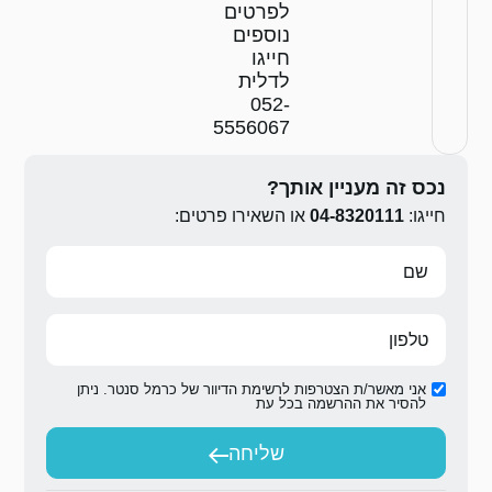
טים
פים
ו
ית
0
5556
ירו פרטים:
ת הדיוור של כרמל סנטר. ניתן
ת
יחה