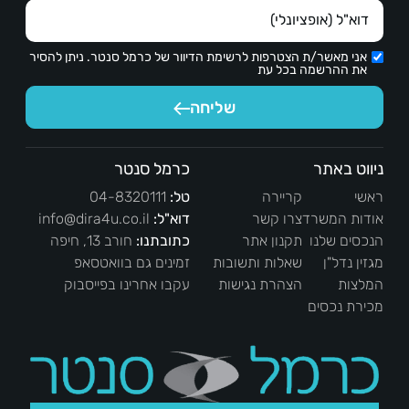
אני מאשר/ת הצטרפות לרשימת הדיוור של כרמל סנטר. ניתן להסיר
את ההרשמה בכל עת
שליחה
ניווט באתר
כרמל סנטר
ראשי
קריירה
טל:
04-8320111
אודות המשרד
צרו קשר
דוא"ל:
info@dira4u.co.il
הנכסים שלנו
תקנון אתר
כתובתנו:
חורב 13, חיפה
מגזין נדל"ן
שאלות ותשובות
זמינים גם בוואטסאפ
המלצות
הצהרת נגישות
עקבו אחרינו בפייסבוק
מכירת נכסים