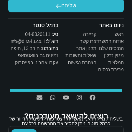
על הדרך, על המקצועיות, על הסבלנות ועל הלב הטוב. 
יחה
מאחלים לך שתמשיך עם אותו דרייב, חיוך ומקצוענות כמו 
כרמל סנטר
טל:
04-8320111
דוא"ל:
info@dira4u.co.il
כתובתנו:
חורב 13, חיפה
ות
זמינים גם בוואטסאפ
ת
עקבו אחרינו בפייסבוק
אר מעודכנים?
/ת הצטרפות לרשימת הדיוור של
הסיר את ההרשמה בכל עת