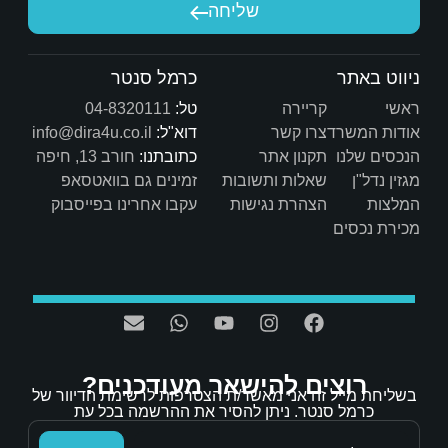
יחה
שיש לך היום.
כרמל סנטר
טל:
04-8320111
דוא"ל:
info@dira4u.co.il
כתובתנו:
חורב 13, חיפה
ות
זמינים גם בוואטסאפ
ת
עקבו אחרינו בפייסבוק
אר מעודכנים?
/ת הצטרפות לרשימת הדיוור של
הסיר את ההרשמה בכל עת