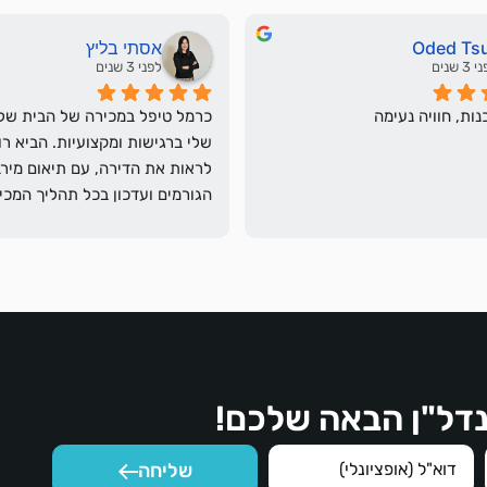
Oded Ts
אסתי בליץ
3 שנים
לפני 3 שנים
ות, חוויה נעימה
שלב בדרך.
דל"ן הבאה שלכם!
שליחה