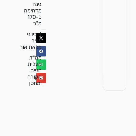
גינה
מדהימה
כ-170
מ"ר
4 כיווני
אוויר
מלאת אור
ממ"ד,
מעלית,
חנייה
מקורה
ומחסן