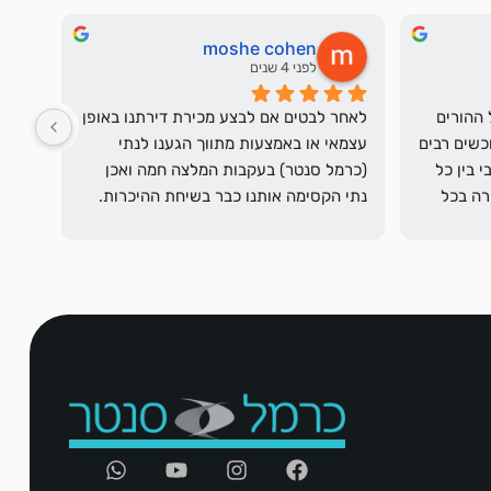
moshe cohen
לפני 4 שנים
כרמל טיפל במכירה של הבית של ההורים 
לאחר לבטים אם לבצע מכירת דירתנו באופן 
שלי ברגישות ומקצועיות. הביא רוכשים רבים 
עצמאי או באמצעות מתווך הגענו לנתי 
לראות את הדירה, עם תיאום מירבי בין כל 
(כרמל סנטר) בעקבות המלצה חמה ואכן 
הגורמים ועדכון בכל תהליך המכירה בכל 
נתי הקסימה אותנו כבר בשיחת ההיכרות. 
הלבטים נעלמו אחרי שהתרשמנו מגישתה 
המקצועית ומאמינותה, יעילותה מסירותה 
ואדיבותה. עבודתה של נתי לוותה בעדכון 
על מ
וליווי צמוד ונכונותה לעמוד לרשותנו גם 
מעבר לשעות עבודתה ראויה להערכה 
ולהוקרה.בגישתם החיובית השרו נתי וכרמל 
אוירה נעימה בין הצדדים.לכל 
הקונים/מוכרים - אנו ממליצים על נתי 
בחום!!!בתודה אסתי ומשה כהן