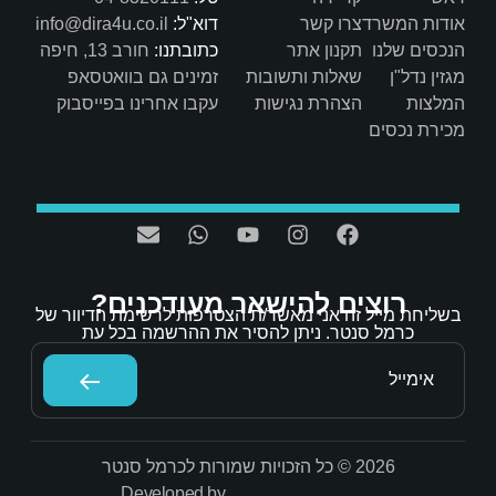
דוא"ל:
info@dira4u.co.il
כתובתנו:
חורב 13, חיפה
ות
זמינים גם בוואטסאפ
ת
עקבו אחרינו בפייסבוק
אר מעודכנים?
/ת הצטרפות לרשימת הדיוור של
הסיר את ההרשמה בכל עת
Developed by