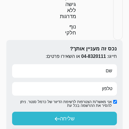
ה
גות
י
ירו פרטים:
ת הדיוור של כרמל סנטר. ניתן
ת
יחה