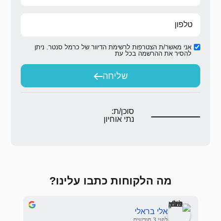
ת הדיוור של כרמל סנטר. ניתן
ת
יחה
ת:
וחיון
 כתבו עלינו?
Sasha Nemirovskiy
לפני 3 חודשים