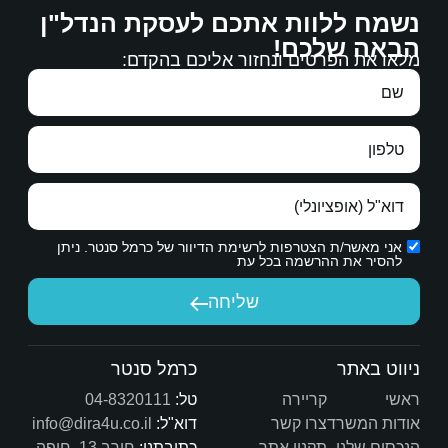
ם לעסקת הנדל"ן
דבר גם למצוא קונה מתאים לדירה.
 אליכם בהקדם:
באמת רוצה בטובתנו.
הכרת תודה אמיתית.
ת הדיוור של כרמל סנטר. ניתן
יחה
שיש לך היום.
כרמל סנטר
טל:
04-8320111
דוא"ל:
info@dira4u.co.il
כתובתנו:
חורב 13, חיפה