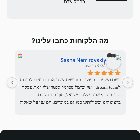
 עדה
 כתבו עלינו?
Uri Rosensweig
Sasha
לפני 3 חודשים
בשם משפחת העולים החדשים שלנו אנחנו רוצים להודות 
לdream team - שי וכרמל מכרמל סנטר שליוו את עסקת 
הדירה הראשונה שלנו בישראל, תוך התחשבות 
על כרמל, והחלטנו ללכת איתו.
ברצונותינו וביכולותינו כמו גם במוכרים. הם ענו על שאלות 
רבות, עזרו לארגן את המסמכים, עבדו עם עורכי הדין 
לא הצטערנו לרגע.
 תמיד.
אנחנו ממליצים בחום על האנשים האמינים האלו אשר 
מכירים היטב את חיפה ומסוגלים לבנות דיאלוג מועיל 