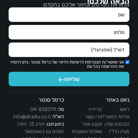
הבאה שלכם!
הבר
מלאו את הפרטים ונחזור אליכם בהקדם:
אני מאשר/ת הצטרפות לרשימת הדיוור של כרמל סנטר. ניתן להסיר
את ההרשמה בכל עת
שליחה
ניווט באתר
כרמל סנטר
ראשי
קריירה
טל:
04-8320111
אודות המשרד
צרו קשר
דוא"ל:
info@dira4u.co.il
הנכסים שלנו
תקנון אתר
כתובתנו:
חורב 13, חיפה
מגזין נדל"ן
שאלות ותשובות
זמינים גם בוואטסאפ