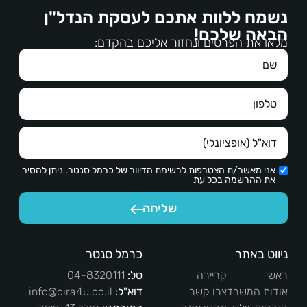
על דרישות השוכרים והכל בנועם הליכות , בהקשבה, 
הדד
נשמח ללוות אתכם לעסקת הנדל"ן
במקצועיות רבה.עבודה מצויינת, מגיעים לכם כל 
הבאה שלכם!
הברכות.תודה ממני ומנעמי על עבודתכם.
מלאו את הפרטים ונחזור אליכם בהקדם:
אני מאשר/ת הצטרפות לרשימת הדיוור של כרמל סנטר. ניתן להסיר
את ההרשמה בכל עת
שליחה
ניווט באתר
כרמל סנטר
ראשי
קריירה
טל:
04-8320111
אודות המשרד
צרו קשר
דוא"ל:
info@dira4u.co.il