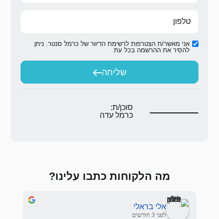
ת הדיוור של כרמל סנטר. ניתן
ת
יחה
ת:
 עדה
 כתבו עלינו?
Sasha Nemirovskiy
לפני 3 חודשים