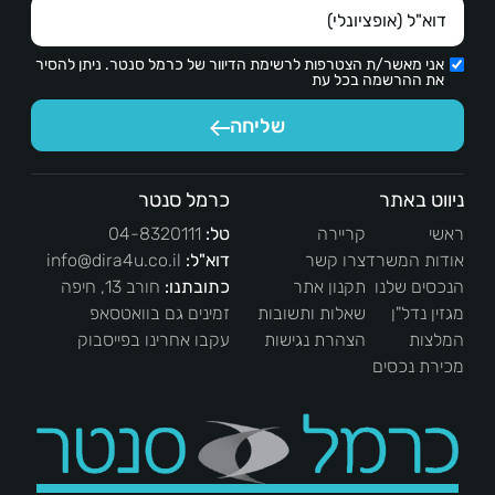
אני מאשר/ת הצטרפות לרשימת הדיוור של כרמל סנטר. ניתן להסיר
את ההרשמה בכל עת
שליחה
ניווט באתר
כרמל סנטר
ראשי
קריירה
טל:
04-8320111
אודות המשרד
צרו קשר
דוא"ל:
info@dira4u.co.il
הנכסים שלנו
תקנון אתר
כתובתנו:
חורב 13, חיפה
מגזין נדל"ן
שאלות ותשובות
זמינים גם בוואטסאפ
המלצות
הצהרת נגישות
עקבו אחרינו בפייסבוק
מכירת נכסים