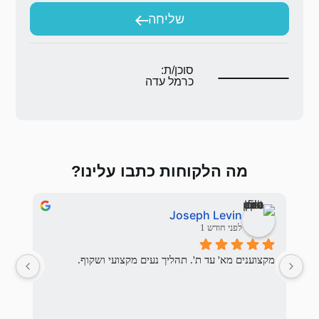
יחה
ת:
 עדה
 כתבו עלינו?
אלי בראלי
לפני 3 חודשים
יך נעים מקצועי ושקוף.
המשפחה המתאימה לנו ואכן מצא.