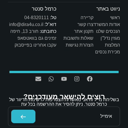
כרמל סנטר
טל:
04-8320111
דוא"ל:
info@dira4u.co.il
כתובתנו:
חורב 13, חיפה
ות
זמינים גם בוואטסאפ
ת
עקבו אחרינו בפייסבוק
אר מעודכנים?
/ת הצטרפות לרשימת הדיוור של
הסיר את ההרשמה בכל עת