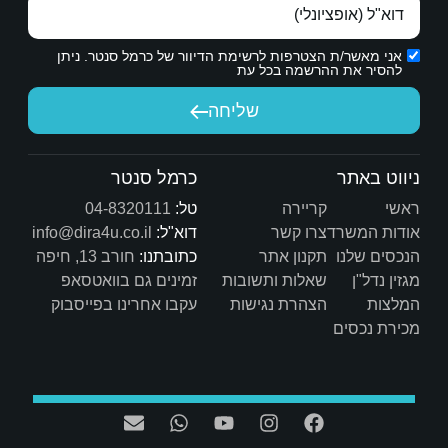
הראשונים שאעשה יהיה לכתוב עליו המלצה — מתוך 
ת הדיוור של כרמל סנטר. ניתן
כרמל היקר, אתה עושה שם טוב למקצוע התיווך. תודה 
על הדרך, על המקצועיות, על הסבלנות ועל הלב הטוב. 
יחה
מאחלים לך שתמשיך עם אותו דרייב, חיוך ומקצוענות כמו 
כרמל סנטר
טל:
04-8320111
דוא"ל:
info@dira4u.co.il
כתובתנו:
חורב 13, חיפה
ות
זמינים גם בוואטסאפ
ת
עקבו אחרינו בפייסבוק