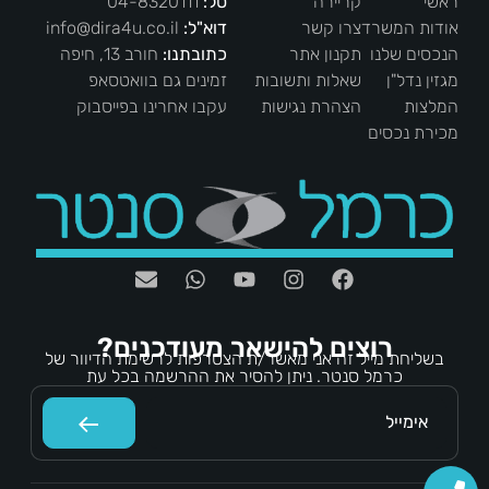
ראשי
קריירה
טל:
04-8320111
אודות המשרד
צרו קשר
דוא"ל:
info@dira4u.co.il
הנכסים שלנו
תקנון אתר
כתובתנו:
חורב 13, חיפה
מגזין נדל"ן
שאלות ותשובות
זמינים גם בוואטסאפ
המלצות
הצהרת נגישות
עקבו אחרינו בפייסבוק
מכירת נכסים
רוצים להישאר מעודכנים?
בשליחת מייל זה אני מאשר/ת הצטרפות לרשימת הדיוור של
כרמל סנטר. ניתן להסיר את ההרשמה בכל עת