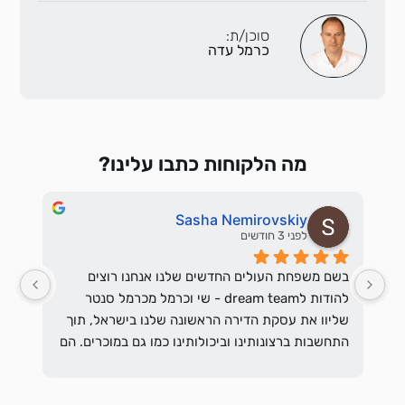
סוכן/ת:
כרמל עדה
מה הלקוחות כתבו עלינו?
Sasha Nemirovskiy
לפני 3 חודשים
ודה מקצועית מאד שירות מעולה . 
בשם משפחת העולים החדשים שלנו אנחנו רוצים 
מציאת 
להודות לdream team - שי וכרמל מכרמל סנטר 
שליוו את עסקת הדירה הראשונה שלנו בישראל, תוך 
התחשבות ברצונותינו וביכולותינו כמו גם במוכרים. הם 
ענו על שאלות רבות, עזרו לארגן את המסמכים, עבדו 
והסביר לשוכרים הפוטנציאלים מהם בקשות המשכיר 
עם עורכי הדין משני הצדדים, והיו זמינים תמיד.אנחנו 