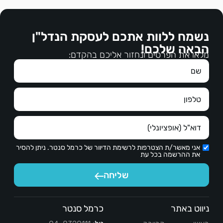
מהשוכרים ולרבות הדרישות המשפטיות וכן לההסכים 
ממליצים בחום על האנשים האמינים האלו אשר 
מכירים היטב את חיפה ומסוגלים לבנות דיאלוג מועיל 
על דרישות השוכרים והכל בנועם הליכות , בהקשבה, 
הדדית ופרודוקטיבי
בברכה,משפחת נמירובסקי
נשמח ללוות אתכם לעסקת הנדל"ן
הבאה שלכם!
מלאו את הפרטים ונחזור אליכם בהקדם:
חיו
אני מאשר/ת הצטרפות לרשימת הדיוור של כרמל סנטר. ניתן להסיר
את ההרשמה בכל עת
שליחה
ניווט באתר
כרמל סנטר