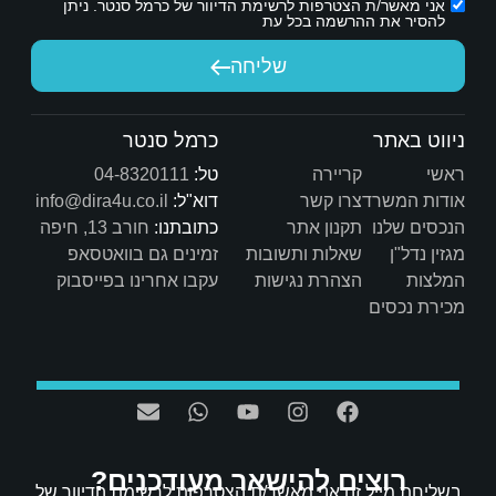
ת הדיוור של כרמל סנטר. ניתן
יחה
כרמל סנטר
טל:
04-8320111
דוא"ל:
info@dira4u.co.il
כתובתנו:
חורב 13, חיפה
ות
זמינים גם בוואטסאפ
ת
עקבו אחרינו בפייסבוק
אר מעודכנים?
/ת הצטרפות לרשימת הדיוור של