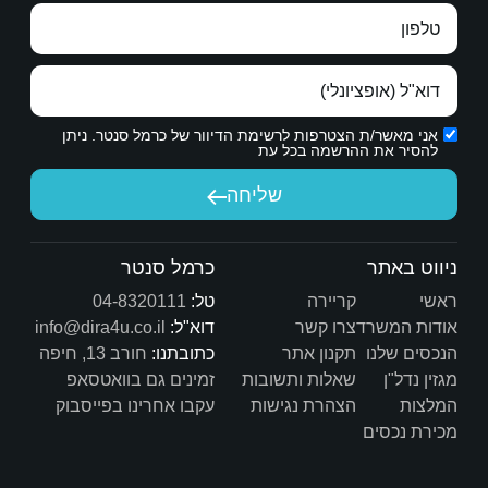
הבטחתי לעצמי שאחרי שהדירה תימכר, אחד הדברים 
הראשונים שאעשה יהיה לכתוב עליו המלצה — מתוך 
ת הדיוור של כרמל סנטר. ניתן
כרמל היקר, אתה עושה שם טוב למקצוע התיווך. תודה 
על הדרך, על המקצועיות, על הסבלנות ועל הלב הטוב. 
יחה
מאחלים לך שתמשיך עם אותו דרייב, חיוך ומקצוענות כמו 
כרמל סנטר
טל:
04-8320111
דוא"ל:
info@dira4u.co.il
כתובתנו:
חורב 13, חיפה
ות
זמינים גם בוואטסאפ
ת
עקבו אחרינו בפייסבוק