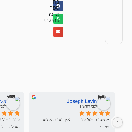
בתי
ספר,
מרכז
קהילתי.
Joseph Levin
אלי
לפני חודש 1
לפני 3 חודשי
מקצוענים מא' עד ת'. תהליך נעים מקצועי 
ושקוף.