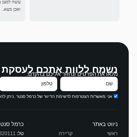
ואכן מצא.
לההסכים על
נשמח ללוות אתכם לעסקת 
מלאו את הפרטים ונחזור אליכם בהקדם:
בהקשבה, במ
עבודה מצויי
תודה ממני ו
אני מאשר/ת הצטרפות לרשימת הדיוור של כרמל סנטר. ניתן ל
ניווט באתר
כרמל סנטר
ראשי
קריירה
טל:
320111