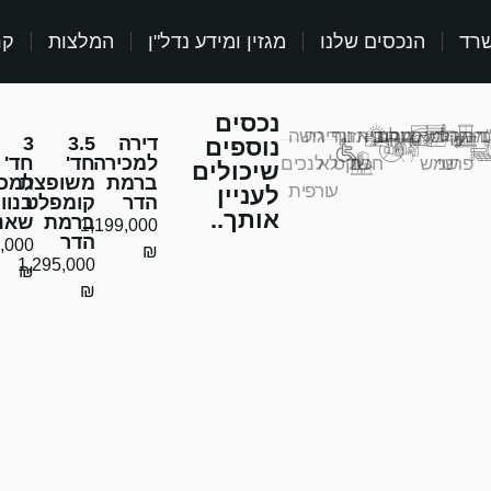
שרד
הנכסים שלנו
מגזין ומידע נדל"ן
המלצות
קר
נכסים
ד
נה
מזגן
דוד
מקלט
מרפסת
אזעקה
מחסן
לובי
בית
אזור
נוף
דירה
גישה
דירה
3.5
3
נוספים
למכירה
חד'
חד'
פרטי
שמש
חכם
שקט
לא
לנכים
שיכולים
ברמת
משופצת
למכי
עורפית
לעניין
הדר
קומפלט
בנוו
אותך..
ברמת
שאנן
1,199,000
הדר
,000
₪
1,295,000
₪
₪