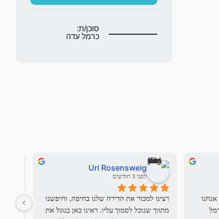
סוכן/ת:
כרמל עדה
Uri Rosensweig
לפני 3 חודשים
בשם משפחת העולים החדשים שלנו אנחנו 
רצינו למכור את הדירה שלנו בחיפה, וחיפשנו 
יש מתו
רוצים להודות לdream team - שי וכרמל 
מתווך שנוכל לסמוך עליו. ראינו כאן בגוגל את 