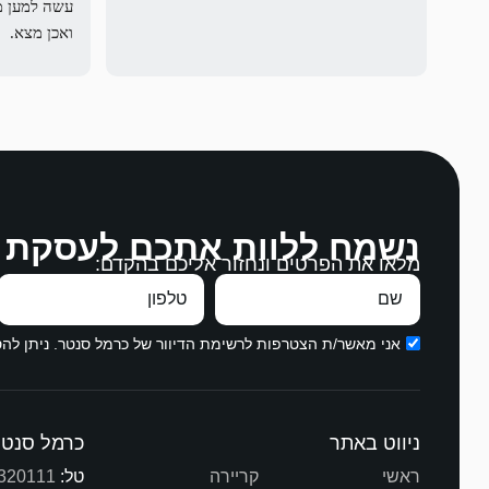
ואכן מצא.
לההסכים על
נשמח ללוות אתכם לעסקת 
מלאו את הפרטים ונחזור אליכם בהקדם:
בהקשבה, במ
עבודה מצויי
תודה ממני ו
אני מאשר/ת הצטרפות לרשימת הדיוור של כרמל סנטר. ניתן ל
ניווט באתר
כרמל סנטר
ראשי
קריירה
טל:
320111