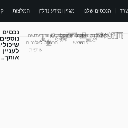
שרד
הנכסים שלנו
מגזין ומידע נדל"ן
המלצות
קר
נכסים
מעלית
חניה
ממ"ד
גינה
מזגן
דוד
מקלט
מרפסת
אזעקה
מחסן
לובי
בית
אזור
נוף
דירה
גישה
נוספים
פרטי
שמש
חכם
שקט
לא
לנכים
שיכולי
עורפית
לעניין
אותך..