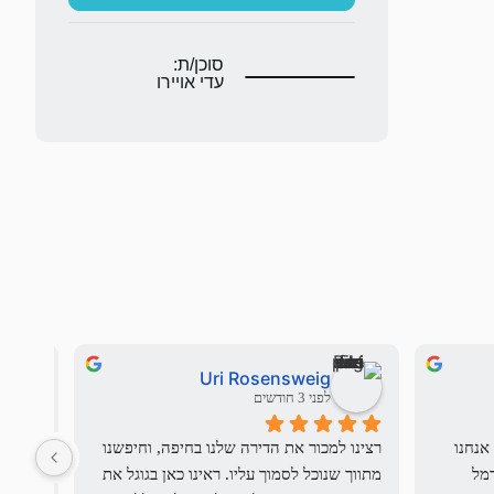
סוכן/ת:
עדי אויירו
Uri Rosensweig
לפני 3 חודשים
בשם משפחת העולים החדשים שלנו אנחנו 
רצינו למכור את הדירה שלנו בחיפה, וחיפשנו 
יש מתו
רוצים להודות לdream team - שי וכרמל 
מתווך שנוכל לסמוך עליו. ראינו כאן בגוגל את 