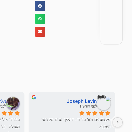
Joseph Levin
אלי
לפני חודש 1
לפני 3 חודשי
מקצוענים מא' עד ת'. תהליך נעים מקצועי 
ושקוף.