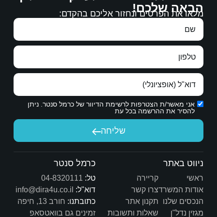
רבה.
 אליכם בהקדם:
עבודה מצויינת, מגיעים לכם כל הברכות.
תודה ממני ומנעמי על עבודתכם.
ת הדיוור של כרמל סנטר. ניתן
יחה
כרמל סנטר
טל:
04-8320111
דוא"ל:
info@dira4u.co.il
כתובתנו:
חורב 13, חיפה
ות
זמינים גם בוואטסאפ