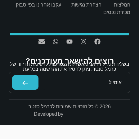
ת
עקבו אחרינו בפייסבוק
אר מעודכנים?
/ת הצטרפות לרשימת הדיוור של
הסיר את ההרשמה בכל עת
Developed by