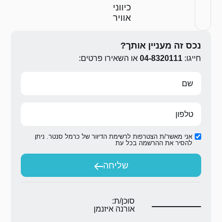
ני
ר
ירו פרטים:
ת הדיוור של כרמל סנטר. ניתן
ת
יחה
ת:
 איזנמן